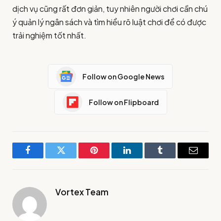
dịch vụ cũng rất đơn giản, tuy nhiên người chơi cần chú
ý quản lý ngân sách và tìm hiểu rõ luật chơi để có được
trải nghiệm tốt nhất.
Follow on Google News
Follow on Flipboard
Facebook
Twitter
Pinterest
LinkedIn
Tumblr
Email
Vortex Team