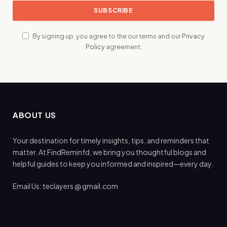
By signing up, you agree to the our terms and our
Privacy
Policy
agreement.
ABOUT US
Your destination for timely insights, tips, and reminders that
matter. At FindReminfd, we bring you thoughtful blogs and
helpful guides to keep you informed and inspired—every day.
Email Us: teclayers @ gmail.com