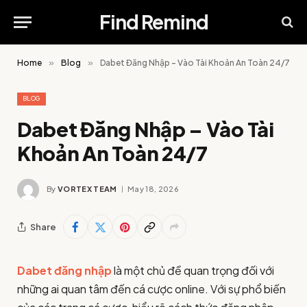
Find Remind
Home
»
Blog
»
Dabet Đăng Nhập – Vào Tài Khoản An Toàn 24/7
BLOG
Dabet Đăng Nhập – Vào Tài
Khoản An Toàn 24/7
By
VORTEX TEAM
May 18, 2026
Share
Dabet đăng nhập
là một chủ đề quan trọng đối với
những ai quan tâm đến cá cược online. Với sự phổ biến