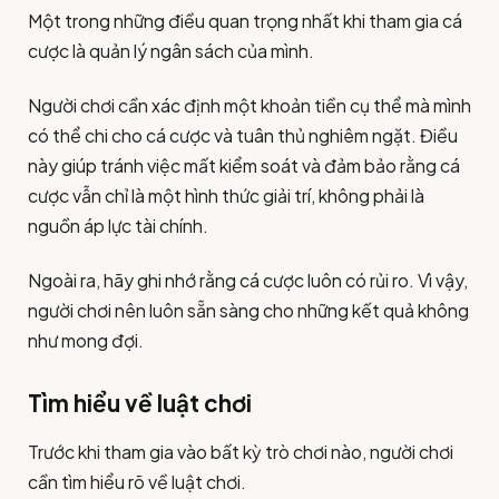
Một trong những điều quan trọng nhất khi tham gia cá
cược là quản lý ngân sách của mình.
Người chơi cần xác định một khoản tiền cụ thể mà mình
có thể chi cho cá cược và tuân thủ nghiêm ngặt. Điều
này giúp tránh việc mất kiểm soát và đảm bảo rằng cá
cược vẫn chỉ là một hình thức giải trí, không phải là
nguồn áp lực tài chính.
Ngoài ra, hãy ghi nhớ rằng cá cược luôn có rủi ro. Vì vậy,
người chơi nên luôn sẵn sàng cho những kết quả không
như mong đợi.
Tìm hiểu về luật chơi
Trước khi tham gia vào bất kỳ trò chơi nào, người chơi
cần tìm hiểu rõ về luật chơi.