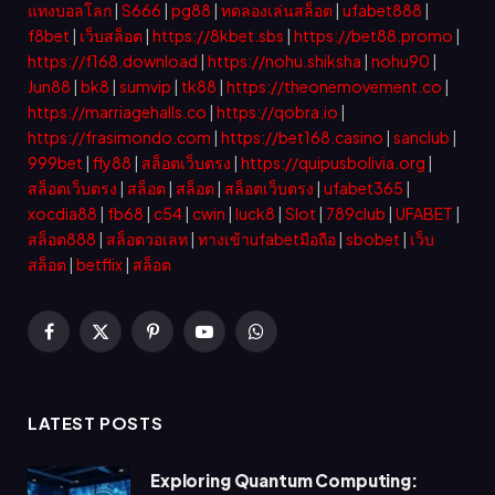
แทงบอลโลก
|
S666
|
pg88
|
ทดลองเล่นสล็อต
|
ufabet888
|
f8bet
|
เว็บสล็อต
|
https://8kbet.sbs
|
https://bet88.promo
|
https://f168.download
|
https://nohu.shiksha
|
nohu90
|
Jun88
|
bk8
|
sumvip
|
tk88
|
https://theonemovement.co
|
https://marriagehalls.co
|
https://qobra.io
|
https://frasimondo.com
|
https://bet168.casino
|
sanclub
|
999bet
|
fly88
|
สล็อตเว็บตรง
|
https://quipusbolivia.org
|
สล็อตเว็บตรง
|
สล็อต
|
สล็อต
|
สล็อตเว็บตรง
|
ufabet365
|
xocdia88
|
fb68
|
c54
|
cwin
|
luck8
|
Slot
|
789club
|
UFABET
|
สล็อต888
|
สล็อตวอเลท
|
ทางเข้าufabetมือถือ
|
sbobet
|
เว็บ
สล็อต
|
betflix
|
สล็อต
Facebook
X
Pinterest
YouTube
WhatsApp
(Twitter)
LATEST POSTS
Exploring Quantum Computing: