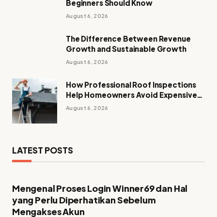
Beginners Should Know
August 6, 2026
The Difference Between Revenue
Growth and Sustainable Growth
August 6, 2026
How Professional Roof Inspections
Help Homeowners Avoid Expensive
Repairs
August 6, 2026
LATEST POSTS
Mengenal Proses Login Winner69 dan Hal
yang Perlu Diperhatikan Sebelum
Mengakses Akun