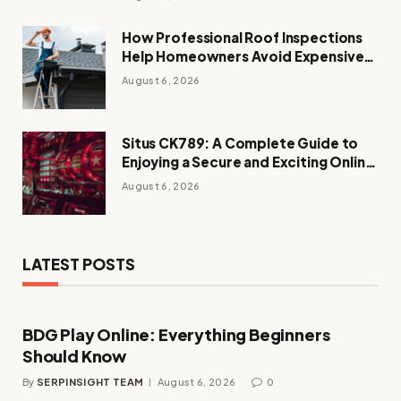
How Professional Roof Inspections
Help Homeowners Avoid Expensive
Repairs
August 6, 2026
Situs CK789: A Complete Guide to
Enjoying a Secure and Exciting Online
Casino Experience
August 6, 2026
LATEST POSTS
BDG Play Online: Everything Beginners
Should Know
By
SERPINSIGHT TEAM
August 6, 2026
0