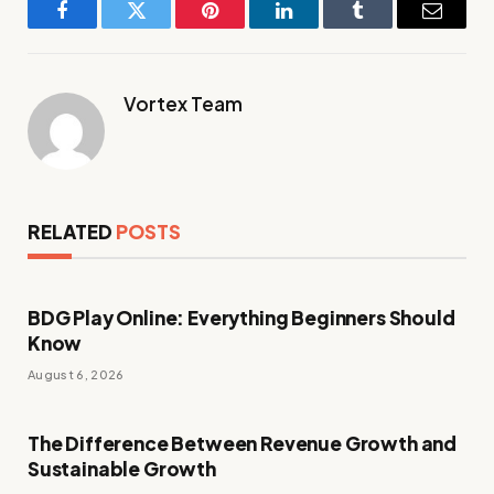
Facebook
Twitter
Pinterest
LinkedIn
Tumblr
Email
Vortex Team
RELATED
POSTS
BDG Play Online: Everything Beginners Should
Know
August 6, 2026
The Difference Between Revenue Growth and
Sustainable Growth