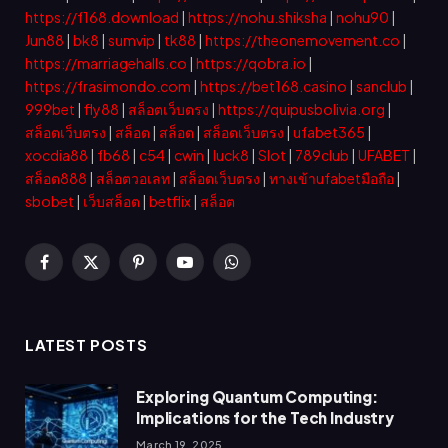
https://f168.download
|
https://nohu.shiksha
|
nohu90
|
Jun88
|
bk8
|
sumvip
|
tk88
|
https://theonemovement.co
|
https://marriagehalls.co
|
https://qobra.io
|
https://frasimondo.com
|
https://bet168.casino
|
sanclub
|
999bet
|
fly88
|
สล็อตเว็บตรง
|
https://quipusbolivia.org
|
สล็อตเว็บตรง
|
สล็อต
|
สล็อต
|
สล็อตเว็บตรง
|
ufabet365
|
xocdia88
|
fb68
|
c54
|
cwin
|
luck8
|
Slot
|
789club
|
UFABET
|
สล็อต888
|
สล็อตวอเลท
|
สล็อตเว็บตรง
|
ทางเข้าufabetมือถือ
|
sbobet
|
เว็บสล็อต
|
betflix
|
สล็อต
Facebook
X
Pinterest
YouTube
WhatsApp
(Twitter)
LATEST POSTS
Exploring Quantum Computing:
Implications for the Tech Industry
March 19, 2025