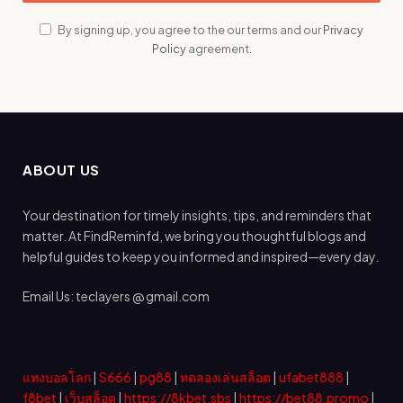
By signing up, you agree to the our terms and our
Privacy
Policy
agreement.
ABOUT US
Your destination for timely insights, tips, and reminders that
matter. At FindReminfd, we bring you thoughtful blogs and
helpful guides to keep you informed and inspired—every day.
Email Us: teclayers @ gmail.com
แทงบอลโลก
|
S666
|
pg88
|
ทดลองเล่นสล็อต
|
ufabet888
|
f8bet
|
เว็บสล็อต
|
https://8kbet.sbs
|
https://bet88.promo
|