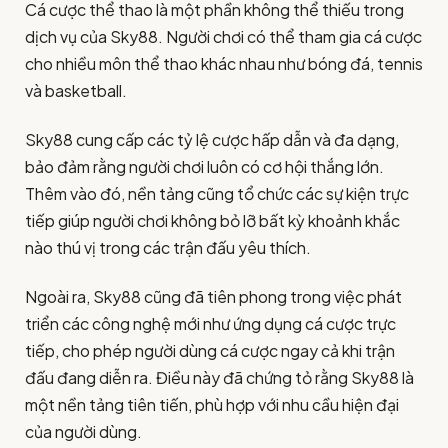
Cá cược thể thao là một phần không thể thiếu trong
dịch vụ của Sky88. Người chơi có thể tham gia cá cược
cho nhiều môn thể thao khác nhau như bóng đá, tennis
và basketball.
Sky88 cung cấp các tỷ lệ cược hấp dẫn và đa dạng,
bảo đảm rằng người chơi luôn có cơ hội thắng lớn.
Thêm vào đó, nền tảng cũng tổ chức các sự kiện trực
tiếp giúp người chơi không bỏ lỡ bất kỳ khoảnh khắc
nào thú vị trong các trận đấu yêu thích.
Ngoài ra, Sky88 cũng đã tiên phong trong việc phát
triển các công nghệ mới như ứng dụng cá cược trực
tiếp, cho phép người dùng cá cược ngay cả khi trận
đấu đang diễn ra. Điều này đã chứng tỏ rằng Sky88 là
một nền tảng tiên tiến, phù hợp với nhu cầu hiện đại
của người dùng.