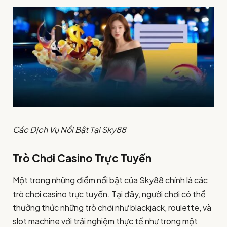
Các Dịch Vụ Nổi Bật Tại Sky88
Trò Chơi Casino Trực Tuyến
Một trong những điểm nổi bật của Sky88 chính là các
trò chơi casino trực tuyến. Tại đây, người chơi có thể
thưởng thức những trò chơi như blackjack, roulette, và
slot machine với trải nghiệm thực tế như trong một