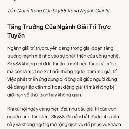
Tầm Quan Trọng Của Sky88 Trong Ngành Giải Trí
Tăng Trưởng Của Ngành Giải Trí Trực
Tuyến
Ngành giải trí trực tuyến đang trong giai đoạn tăng
trưởng mạnh mẽ nhờ vào sự phát triển của công nghệ.
Sky88 không chỉ đơn thuần là một nền tảng cá cược
mà còn là một nơi kết nối những người đam mê giải trí.
Việc phát triển ứng dụng di động đã giúp người dùng
dễ dàng tiếp cận mọi hoạt động giải trí mà không bị
giới hạn về thời gian hay không gian.
Khi xã hội ngày càng hiện đại, nhu cầu giải trí của con
người cũng tăng lên. Sky88 đã nắm bắt được nhu cầu
này và không ngừng mở rộng dịch vụ để phục vụ khách