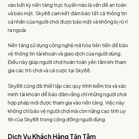
vào bất kỳ nền tảng trực tuyến nào là vấn đề an toàn
và bảo mật. Sky88 cam kết đảm bảo tất cả thông tin
cá nhân của người chơi được bảo mật và không bị rò rỉ
ra ngoài.
Nền tảng sử dụng công nghệ mã hóa tiên tiến để bảo
vệ thông tin tài khoản và giao dịch của người dùng.
Điều này giúp người chơi hoàn toàn yên tâm khi tham
gia các trò chơi và cá cược tại Sky88.
Sky88 cũng đã thiết lập các quy trình kiểm tra và xác
minh tài khoản để bảo đảm rằng chỉ những người chơi
hợp pháp mới được tham gia vào nền tảng. Việc này
không chỉ bảo vệ người chơi mà còn nâng cao tính uy
tín của Sky88 trong cộng đồng người dùng.
Dịch Vụ Khách Hàng Tận Tâm