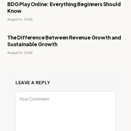
BDG Play Online: Everything Beginners Should
Know
August 6, 2026
The Difference Between Revenue Growth and
Sustainable Growth
August 6, 2026
LEAVE A REPLY