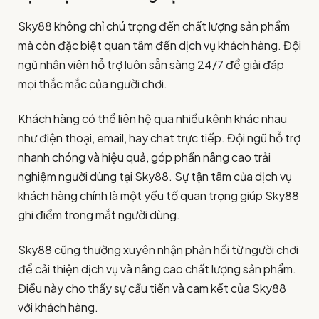
Sky88 không chỉ chú trọng đến chất lượng sản phẩm
mà còn đặc biệt quan tâm đến dịch vụ khách hàng. Đội
ngũ nhân viên hỗ trợ luôn sẵn sàng 24/7 để giải đáp
mọi thắc mắc của người chơi.
Khách hàng có thể liên hệ qua nhiều kênh khác nhau
như điện thoại, email, hay chat trực tiếp. Đội ngũ hỗ trợ
nhanh chóng và hiệu quả, góp phần nâng cao trải
nghiệm người dùng tại Sky88. Sự tận tâm của dịch vụ
khách hàng chính là một yếu tố quan trọng giúp Sky88
ghi điểm trong mắt người dùng.
Sky88 cũng thường xuyên nhận phản hồi từ người chơi
để cải thiện dịch vụ và nâng cao chất lượng sản phẩm.
Điều này cho thấy sự cầu tiến và cam kết của Sky88
với khách hàng.