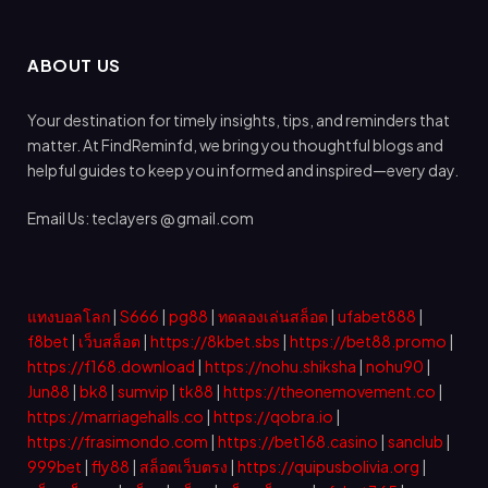
ABOUT US
Your destination for timely insights, tips, and reminders that
matter. At FindReminfd, we bring you thoughtful blogs and
helpful guides to keep you informed and inspired—every day.
Email Us: teclayers @ gmail.com
แทงบอลโลก
|
S666
|
pg88
|
ทดลองเล่นสล็อต
|
ufabet888
|
f8bet
|
เว็บสล็อต
|
https://8kbet.sbs
|
https://bet88.promo
|
https://f168.download
|
https://nohu.shiksha
|
nohu90
|
Jun88
|
bk8
|
sumvip
|
tk88
|
https://theonemovement.co
|
https://marriagehalls.co
|
https://qobra.io
|
https://frasimondo.com
|
https://bet168.casino
|
sanclub
|
999bet
|
fly88
|
สล็อตเว็บตรง
|
https://quipusbolivia.org
|