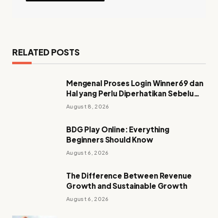
RELATED POSTS
Mengenal Proses Login Winner69 dan
Hal yang Perlu Diperhatikan Sebelum
Mengakses Akun
August 8, 2026
BDG Play Online: Everything
Beginners Should Know
August 6, 2026
The Difference Between Revenue
Growth and Sustainable Growth
August 6, 2026