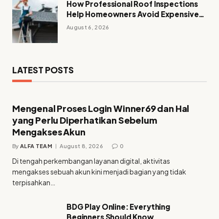
How Professional Roof Inspections
Help Homeowners Avoid Expensive
Repairs
August 6, 2026
LATEST POSTS
Mengenal Proses Login Winner69 dan Hal
yang Perlu Diperhatikan Sebelum
Mengakses Akun
By
ALFA TEAM
August 8, 2026
0
Di tengah perkembangan layanan digital, aktivitas
mengakses sebuah akun kini menjadi bagian yang tidak
terpisahkan…
BDG Play Online: Everything
Beginners Should Know