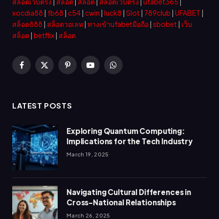
สล็อตเว็บตรง
|
สล็อต
|
สล็อต
|
สล็อตเว็บตรง
|
ufabet365
|
xocdia88
|
fb68
|
c54
|
cwin
|
luck8
|
Slot
|
789club
|
UFABET
|
สล็อต888
|
สล็อตวอเลท
|
ทางเข้าufabetมือถือ
|
sbobet
|
เว็บ
สล็อต
|
betflix
|
สล็อต
Facebook
X
Pinterest
YouTube
WhatsApp
(Twitter)
LATEST POSTS
Exploring Quantum Computing:
Implications for the Tech Industry
March 19, 2025
Navigating Cultural Differences in
Cross-National Relationships
March 26, 2025