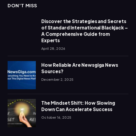
DON'T MISS
Discover the Strategies and Secrets
of Standard International Blackjack –
A Comprehensive Guide from
Experts
April 28, 2026
How Reliable Are Newsgiga News
Sources?
December 2, 2025
The Mindset Shift: How Slowing
Down Can Accelerate Success
October 16, 2025