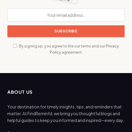
By signing up, you agree to the our terms and our
Privacy
Policy
agreement.
ABOUT US
Your destination for timely insights, tips, and reminders that
matter. At FindReminfd, we bring you thoughtful blogs and
helpful guides to keep you informed and inspired—every day.