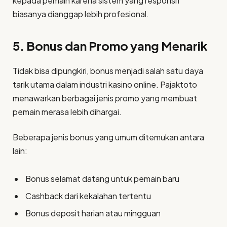
kepada pemain karena sistem yang responsif
biasanya dianggap lebih profesional.
5. Bonus dan Promo yang Menarik
Tidak bisa dipungkiri, bonus menjadi salah satu daya
tarik utama dalam industri kasino online. Pajaktoto
menawarkan berbagai jenis promo yang membuat
pemain merasa lebih dihargai.
Beberapa jenis bonus yang umum ditemukan antara
lain:
Bonus selamat datang untuk pemain baru
Cashback dari kekalahan tertentu
Bonus deposit harian atau mingguan