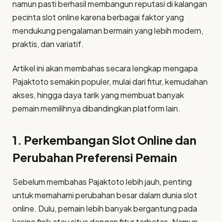
namun pasti berhasil membangun reputasi di kalangan
pecinta slot online karena berbagai faktor yang
mendukung pengalaman bermain yang lebih modern,
praktis, dan variatif.
Artikel ini akan membahas secara lengkap mengapa
Pajaktoto semakin populer, mulai dari fitur, kemudahan
akses, hingga daya tarik yang membuat banyak
pemain memilihnya dibandingkan platform lain.
1. Perkembangan Slot Online dan
Perubahan Preferensi Pemain
Sebelum membahas Pajaktoto lebih jauh, penting
untuk memahami perubahan besar dalam dunia slot
online. Dulu, pemain lebih banyak bergantung pada
kasino fisik atau situs dengan fitur terbatas. Namun