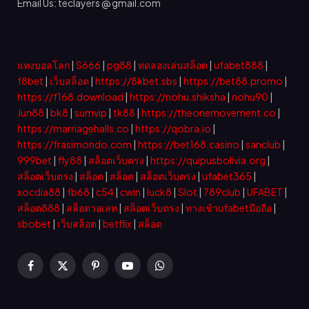
Email Us: teclayers @ gmail.com
แทงบอลโลก
|
S666
|
pg88
|
ทดลองเล่นสล็อต
|
ufabet888
|
f8bet
|
เว็บสล็อต
|
https://8kbet.sbs
|
https://bet88.promo
|
https://f168.download
|
https://nohu.shiksha
|
nohu90
|
Jun88
|
bk8
|
sumvip
|
tk88
|
https://theonemovement.co
|
https://marriagehalls.co
|
https://qobra.io
|
https://frasimondo.com
|
https://bet168.casino
|
sanclub
|
999bet
|
fly88
|
สล็อตเว็บตรง
|
https://quipusbolivia.org
|
สล็อตเว็บตรง
|
สล็อต
|
สล็อต
|
สล็อตเว็บตรง
|
ufabet365
|
xocdia88
|
fb68
|
c54
|
cwin
|
luck8
|
Slot
|
789club
|
UFABET
|
สล็อต888
|
สล็อตวอเลท
|
สล็อตเว็บตรง
|
ทางเข้าufabetมือถือ
|
sbobet
|
เว็บสล็อต
|
betflix
|
สล็อต
Facebook
X
Pinterest
YouTube
WhatsApp
(Twitter)