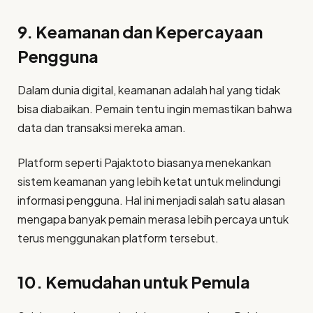
9. Keamanan dan Kepercayaan
Pengguna
Dalam dunia digital, keamanan adalah hal yang tidak
bisa diabaikan. Pemain tentu ingin memastikan bahwa
data dan transaksi mereka aman.
Platform seperti Pajaktoto biasanya menekankan
sistem keamanan yang lebih ketat untuk melindungi
informasi pengguna. Hal ini menjadi salah satu alasan
mengapa banyak pemain merasa lebih percaya untuk
terus menggunakan platform tersebut.
10. Kemudahan untuk Pemula