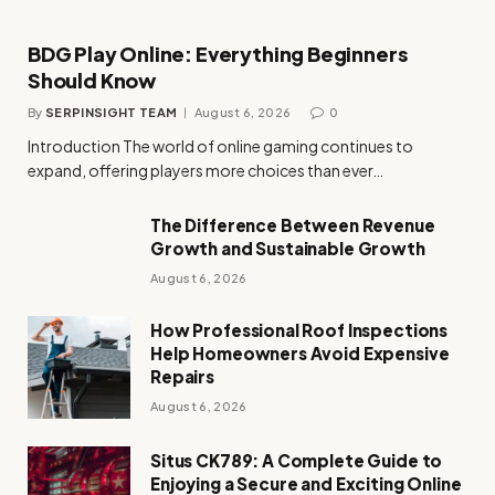
BDG Play Online: Everything Beginners
Should Know
By
SERPINSIGHT TEAM
August 6, 2026
0
Introduction The world of online gaming continues to
expand, offering players more choices than ever…
The Difference Between Revenue
Growth and Sustainable Growth
August 6, 2026
How Professional Roof Inspections
Help Homeowners Avoid Expensive
Repairs
August 6, 2026
Situs CK789: A Complete Guide to
Enjoying a Secure and Exciting Online