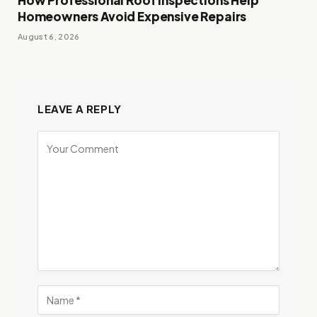
How Professional Roof Inspections Help
Homeowners Avoid Expensive Repairs
August 6, 2026
LEAVE A REPLY