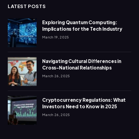
LATEST POSTS
Exploring Quantum Computing:
Implications for the Tech Industry
March 19, 2025
Navigating Cultural Differences in
Cross-National Relationships
March 26, 2025
Cryptocurrency Regulations: What
Investors Need to Know in 2025
March 26, 2025