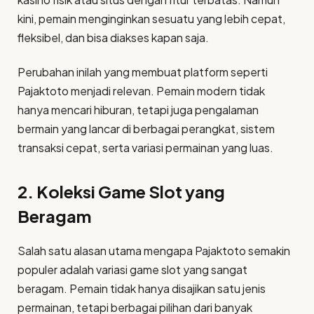
kini, pemain menginginkan sesuatu yang lebih cepat,
fleksibel, dan bisa diakses kapan saja.
Perubahan inilah yang membuat platform seperti
Pajaktoto menjadi relevan. Pemain modern tidak
hanya mencari hiburan, tetapi juga pengalaman
bermain yang lancar di berbagai perangkat, sistem
transaksi cepat, serta variasi permainan yang luas.
2. Koleksi Game Slot yang
Beragam
Salah satu alasan utama mengapa Pajaktoto semakin
populer adalah variasi game slot yang sangat
beragam. Pemain tidak hanya disajikan satu jenis
permainan, tetapi berbagai pilihan dari banyak