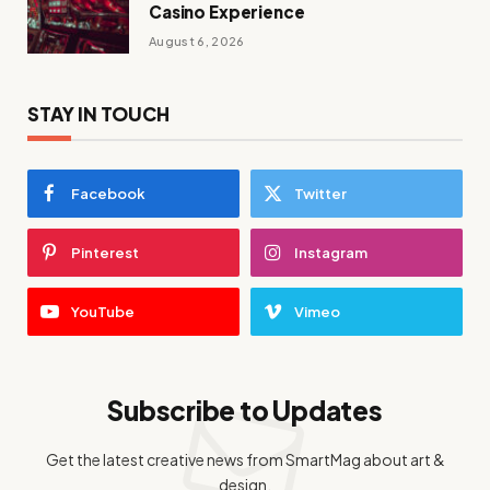
Casino Experience
August 6, 2026
STAY IN TOUCH
Facebook
Twitter
Pinterest
Instagram
YouTube
Vimeo
Subscribe to Updates
Get the latest creative news from SmartMag about art &
design.