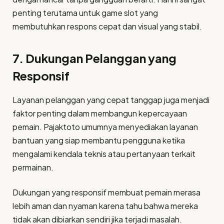
penting terutama untuk game slot yang
membutuhkan respons cepat dan visual yang stabil.
7. Dukungan Pelanggan yang
Responsif
Layanan pelanggan yang cepat tanggap juga menjadi
faktor penting dalam membangun kepercayaan
pemain. Pajaktoto umumnya menyediakan layanan
bantuan yang siap membantu pengguna ketika
mengalami kendala teknis atau pertanyaan terkait
permainan.
Dukungan yang responsif membuat pemain merasa
lebih aman dan nyaman karena tahu bahwa mereka
tidak akan dibiarkan sendiri jika terjadi masalah.